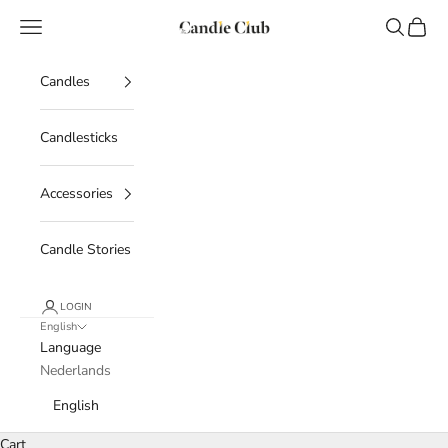
Skip to content
The Candle Club
Open navigation menu
Open sear
Open c
Candles
Candlesticks
Accessories
Candle Stories
LOGIN
English
Language
Nederlands
English
Cart