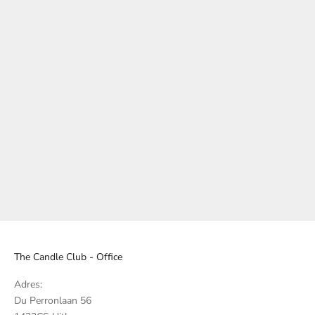
Add to cart
Rice Loving Sparkles Pink &
Gold
Sale price
€5,50
The Candle Club - Office
Adres:
Du Perronlaan 56